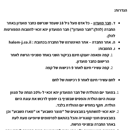
הגדרות:
ד.
חבר מועדון
– כל אדם מעל גיל 18 שעמד שנרשם כחבר מועדון באתר
החברה (להלן:"חבר מועדון") חבר המועדון יהא זכאי להטבות המפורטות
להלן.
ה.
אתר החברה – אתר האינטרנט של החברה בכתובת :
halom-j.co.il
ו.
ההטבות:
קפה ומאפה יוענקו חינם בביקור השני באחד מסניפי הרשת לאחר
הרישום כחבר מועדון.
קפה עשירי חינם לאחר 9 רכישות של קפה
לחם עשירי חינם לאחר 9 רכישות של לחם
במועד יום ההולדת של חבר המועדון יהא זכאי ל-10% הנחה על מגוון
עוגות היום הולדת והפסים שבסניף בו יחפוץ לרכוש את עוגת היום
הולדת. תקף בחודש יום ההולדת בלבד.
יהא זכאי להשתתף במבצעים של "מוצר השבוע" או "מארז השבוע" וכן
במבצעים חוצי קטגוריה והכל בהתאם לפרסומים שיופיעו מעת לעת
באתר החברה ובסניפי הרשת.