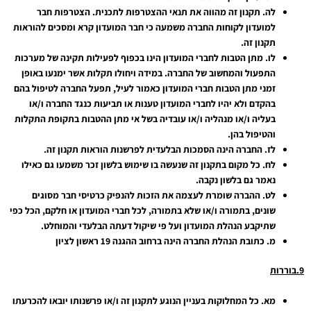
לה.
תקנון זה מהווה את תנאי ההצטרפות לתכנית. הצטרפות חבר
למועדון לקוחות החברה משמעה כי חבר המועדון קרא ומסכים להוראות
תקנון זה.
לו.
מתן הטבות לחברי המועדון הינו בכפוף לפעילות תקינה של מערכות
התפעול והמחשוב של החברה. במידה ויחולו תקלות אשר ימנעו באופן
זמני מתן הטבות חברי המועדון כאמור לעיל, תפעל החברה לטיפול בהם
בהקדם ולא יהיו לחברי המועדון טענות או תביעות כנגד החברה ו/או
בעליה ו/או מנהליה ו/או עובדיה בשל אי מתן ההטבות בתקופת התקלות
והטיפול בהן.
לז.
החברה הינה הסמכות הבלעדית לפרשנות הוראות תקנון זה.
לח.
כל מקום בתקנון זה שנעשה בו שימוש בלשון זכר משמעו גם כאילו
נאמר גם בלשון נקבה.
לט.
ההברה שומרת לעצמה את הזכות להנפיק כרטיסי חבר מסוגים
שונים, בתמורה ו/או שלא בתמורה, לכל חברי המועדון או חלקם, הכל כפי
שתיקבע הנהלת המועדון ועל פי שיקול דעתה הבלעדי והמוחלט.
מ.
כתובת הנהלת החברה הינה ברחוב ההגנה 19 ראשון לציון
9.בוררות
מא.
כל המחלוקות בעניין הנוגע לתקנון זה ו/או פרשנותו יובאו להכרעתו