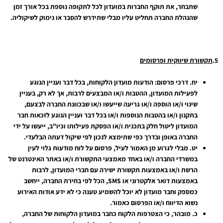
שתבחר, את תוקף החברות במועדון לכל לתקופה נוספת בכל אורך זמן
שהנהלת החברה תחליט עליו מבלי שתידרש להסבר או נימוק לשיקוליה.
5.
תקשורת שיווקית ופרסומים
יח.
דרכי פרסום: הודעות מועדון הלקוחות, בכל דבר ועניין הנוגע
לפעילות המועדון, ההטבות ו/או המבצעים לרבות, אך לא רק, בעניין
שינוי ו/או הוספה ו/או גריעה שייעשו ו/או שבכוונת החברה לבצעם,
בתקנון ו/או בהטבות הנוספות ו/או בכל דבר ועניין הנוגע לזכאות חבר
המועדון ליטול חלק בתכנית ו/או הפסקת פעילותו וכיו"ב, ייעשו על ידי
החברה באופן ובדרך כפי שתימצא לנכון לפי שיקול דעתה הבלעדי.
יט.
מבלי לגרוע מן האמור לעיל, פרסום על לוח מודעות גלוי לעין
במשרדי החברה ו/או באחד מאמצעי התקשורת ו/או באתר האינטרנט של
הרשת ו/או באמצעות תקשורת ישירה עם חברי המועדון, לרבות
באמצעות דואר אלקטרוני או
SMS
, הכל לפי בחירת החברה, ייחשב
כמספק וחבר מועדון לא יוכל להשמיע טענה כי לא ידע אודות האירוע
נשוא הדיווח ו/או הפרסום כאמור.
כ.
מובהר, כי הצטרפות הלקוח כחבר במועדון הלקוחות של החברה,