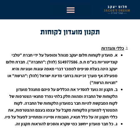
ילוג
תוכן
תקנון מועדון לקוחות
כללי והגדרות
א.
מועדון לקוחות חלום יעקב מנוהל ומופעל על ידי חברת "טלבי
קונדיטוריות בע"מ ח.פ. 514977586 (להלן :"החברה"). חברת חלום
יעקב הינה בעלת סניפים לממכר דברי מאפה עוגות ועוגיות והיא
מפעילה אף מערך זכיינות ברחבי מדינת ישראל (להלן :"הרשת" או
"חנויות הרשת")
ב.
תקנון זה נועד להסדיר את הכללים על פיהם מתנהל מועדון
הלקוחות של החברה ומהווה חלק בלתי נפרד מתנאי הצטרפות של
לקוח המבקשת להיות חבר במועדון הלקוחות של החברה. לקוח
המצטרף למועדון הלקוחות מקבל על עצמו בעצם ההצטרפות, את
כללי תקנון זה על כלל תנאיו, הטבותיו וסייגיו ומתחייב לפעול על פיו.
ג.
כל חבר מועדון ייחשב כמי שקרא והסכים להוראות תקנון זה.