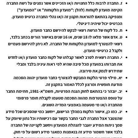
ז.
החברה לרבות כלל החנויות ו/או הזכיינים אשר נמנים על רשת החברה
הקימה מועדון לקוחות (להלן :"מועדון הלקוחות" או "המועדון")
ומנפיקה בהתאם להוראות תקנון זה ו/או נהלי החברה כרטיס מועדון.
הכרטיס יכול שיהיה דיגיטלי.
ח.
כל לקוח של הרשת רשאי לבקש להירשם כחבר מועדון.
ט.
אדם אשר מלאו לו 18 שנים, או 16 שנים באישור הורים בכתב בלבד,
רשאי להצטרף למועדון הלקוחות של החברה. לא ניתן להירשם פעמיים
ולקבל 2 כרטיסי מועדון.
י.
החברה רשאית לסרב לאשר קבלתו של לקוח כחבר מועדון ו/או לחדש
את חברותו במועדון מכל סיבה שהיא לפי ראות עיניה בלבד ומבלי
שתידרש לנמק את סירובה.
יא.
מילוי פרטי הלקוח המבקש להצטרף כחבר מועדון יהווה הסכמה
מודעת חופשית ומרצון לכלל האמור בתקנון זה.
יב.
יובהר כי בהתאם לחוק הגנת הפרטיות, תשמ"א-1981, חתימת החבר
על טופס ההצטרפות מהווה הסכמה מטעמו לקבלת חומר פרסומי
מהחברה ו/או מי מטעמה באמצעי המדיה השונים.
יג.
כמו כן, אישור הלקוח במהלך הרישום, ייחשב כמי שהסכים שכל מידע
שהצטבר אצל החברה לגבי החבר בקשר עם רכישותיו וכל נתון שיופק על
סמך ניתוח המידע יועבר להנהלת המועדון ויחשב לקניינה של החברה
בלבד אשר תשמור מידע זה בנאמנות כמאגר מידע רשום על פי חוק.