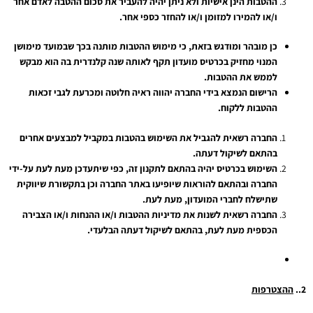
ההטבות הינן אישיות ולא ניתן יהיה להעביר את סכום ההטבה לאדם אחר
ו/או להמירו למזומן ו/או להחזר כספי אחר.
כן מובהר ומודגש בזאת, כי מימוש ההטבות מותנה בכך שבמועד מימושן
המנוי מחזיק בכרטיס מועדון תקף לאותה שנה קלנדרית בה הוא מבקש
לממש את ההטבות.
הרישום הנמצא בידי החברה יהווה ראיה חלוטה ומכרעת לגבי זכאות
ההטבות ללקוח.
החברה רשאית להגביל את השימוש בהטבות במקביל למבצעים אחרים
בהתאם לשיקול דעתה.
השימוש בכרטיס יהיה בהתאם לתקנון זה, כפי שיתעדכן מעת לעת על-ידי
החברה ובהתאם להוראות שיופיעו באתר החברה וכן בתקשורת שיווקית
שתישלח לחברי המועדון, מעת לעת.
החברה רשאית לשנות את מדיניות ההטבות ו/או ההנחות ו/או הצבירה
הכספית מעת לעת, בהתאם לשיקול דעתה הבלעדי.
2..
ההצטרפות