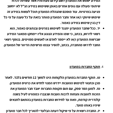
המידע ישמש את המועדון לשם קידום פעולותיו אשר עשויות לכלול
שיתופי פעולה עם גופים אחרים באופן ששימוש במידע הנ"ל לא ייחשב
פגיעה בפרטיות. עוד מוסכם שהנהלת המועדון תוכל לעשות במידע זה
שימוש שיווקי ו/או אחר וחבר המועדון מוותר בזאת על כל טענה על פי כל
דין בגין שימוש במידע כאמור.
יד.
ככל שחבר המועדון יתנגד לשימוש בפרטים ובנתונים כאמור, הוא
רשאי לדרוש, בכתב, כי שמו והמידע הנוגע אליו יימחקו ממאגר המידע
שברשות המועדון ו/או לא יימסר לאדם או לאנשים מסוימים. בנוסף רשאי
החבר לדרוש מהחברה, בכתב, להסיר עצמו מרשימת הדיוור של המועדון.
תוקף החברות במועדון
טו.
תוקף החברות במועדון הלקוחות הינו למשך 12 חודשים בלבד. לאחר
מכן וכתנאי למימוש ההטבות יידרש המנוי לחדש את כרטיס המועדון.
טז.
למען הסר ספק, עם תום תקופת החברות יאבד חבר המועדון את
הזכות להטבות והנחות לרבות הטבות שנצברו כמפורט לעיל בשנה
קלנדרית קודמת, וזאת עד לחידוש החברות במועדון בהתאם לתנאים
שיהיו באותו מועד.
יז.
החברה רשאית על פי שיקול דעתה הבלעדי להאריך לכל חבר מועדון