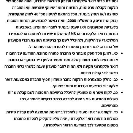
ומסירת פרטי דואר אלקטרוני וטלפון סלולארי לחברה, יהווה הסכמה של
הלקוח לקבלת פרסומות, הודעות וחומר שיווקי שהרשת ו/או החברה
מפיצה ו/או תפיץ בעתיד, הכל בהתאם לתיקון מס' 40 לחוק התקשורת
(בזק ושידורים), התשס"ח-2008, וזאת באשר למבצעים, הנחות והטבות
בלעדיות המוענקים ו/או יוענקו בעתיד לחברי המועדון, באמצעות
הודעות דואר אלקטרוני או
SMS
שיישלחו ישירות למחשבו או למכשירו
הסלולארי של הלקוח, ולהיכלל לשם כך ברשימת תפוצת חברי המועדון
של החברה. למנוי תינתן אפשרות להסרת ההודעות הנ"ל.
כא.
למען הסר ספק מובהר כי החברה פטורה מחובת ההודעה על הטבות
או מבצעים לחבר מועדון שלא מסר מספר טלפון נייד בתוקף או כתובת
דואר אלקטרוני תקינה ולא תהיה לחבר מועדון טענה כלשהי כלפי החברה
באשר לאי קבלת פרסום.
כב.
כחלק מהצטרפות הלקוח כחבר מועדון תפיץ החברה באמצעות דואר
אלקטרוני מבצעים ועדכונים וחומר שיווקי.
כג.
לקוח אשר אינו מעוניין להיכלל ברשימת התפוצה לשם קבלת שרות
משלוח ההודעות
SMS
יפנה לחברה בכתב בבקשה להסיר עצמו
מהרשימה.
כד.
לקוח אשר אינו מעוניין להיכלל ברשימת התפוצה לשם קבלת שירות
משלוח הודעות דואר אלקטרוני, יהיה עליו להקליק להסרת כתובתו
במקום המיועד לכך בהודעת הדואר האלקטרוני.