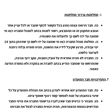
מחלוקות ובירור מחלוקות
כה.
חבר הרואה עצמו נפגע בכל הקשור לכסף שצבר או לכל עניין אחר
הנובע מתקנון זה או מהמבצע, רשאי לפנות בכתב למנהל החברה ו/או מי
שמונה על ידה לשם כך ולהעלות את השגותיו.
כו.
החלטת מנהל החברה ו/או מי שמונה על ידו לשם כך שתינתן בתוך 14
ימי עבודה, מרגע שקיבל לידיו את ההשגה, תהיה סופית ובלתי ניתנת
לערעור כלשהו.
כז.
החברה לא תהיה אחראית על אובדן הטבות, עקב זיוף וגניבה,
שהתרחשו עד שהחבר הודיע בכתב לחברה או במקרה ולא נמסרה הודעה
כאמור.
7.
התחייבויות חבר המועדון
כח.
חבר המועדון יהא אחראי לעדכן בכתב את הנהלת המועדון על כל
שינוי בכתובתו על מנת לאפשר קשר רצוף ושוטף עימו.
כט.
מובהר כי כרטיס חבר שאין לגביו ברישומי החברה את פרטי החבר
הנדרשים בטופס ההצטרפות, תהיה זכאית החברה לבטל את חברותו