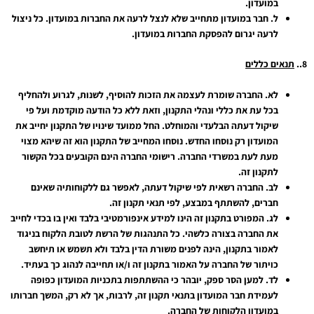
במועדון.
ל.
חבר במועדון מתחייב שלא לנצל לרעה את החברות במועדון. כל ניצול
לרעה יגרום להפסקת החברות במועדון.
8..
תנאים כללים
לא.
החברה שומרת לעצמה את הזכות להוסיף, לשנות, לגרוע ולהחליף
בכל עת את כללי ונהלי התקנון, וזאת ללא כל הודעה מוקדמת ועל פי
שיקול דעתה הבלעדי והמוחלט. החל ממועד שינויו של התקנון יחייב את
המועדון רק נוסחו החדש. נוסחו המחייב של התקנון הוא זה שיהא מצוי
מעת לעת במשרדי החברה. רישומי החברה הינם הקובעים בכל הקשור
לתקנון זה.
לב.
החברה רשאית לפי שיקול דעתה, לאפשר גם ללקוחותיה שאינם
חברים, להשתתף במבצע, לפי תנאי תקנון זה.
לג.
המפורט בתקנון זה הינו למידע אינפורמטיבי בלבד ואין בו בכדי לחייב
את החברה בצורה כלשהי. כל התנהגות של הרשת לטובת הלקוח בניגוד
לאמור בתקנון, הינה לפנים משורת הדין בלבד ולא תשמש או תיחשב
כויתור של החברה על האמור בתקנון זה ו/או תחייבה לנהוג כך בעתיד.
לד.
למען הסר ספק, יובהר כי ההשתתפות בתכניות המועדון כפופה
לעמידת חבר המועדון בתנאי תקנון זה, לרבות, אך לא רק, המשך חברותו
במועדון הלקוחות של החברה.